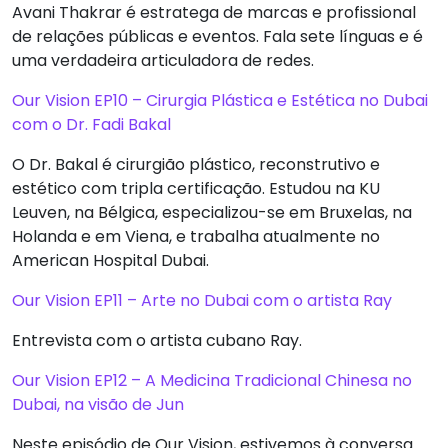
Avani Thakrar é estratega de marcas e profissional
de relações públicas e eventos. Fala sete línguas e é
uma verdadeira articuladora de redes.
Our Vision EP10 – Cirurgia Plástica e Estética no Dubai
com o Dr. Fadi Bakal
O Dr. Bakal é cirurgião plástico, reconstrutivo e
estético com tripla certificação. Estudou na KU
Serv
Leuven, na Bélgica, especializou-se em Bruxelas, na
Holanda e em Viena, e trabalha atualmente no
So
American Hospital Dubai.
Our Vision EP11 – Arte no Dubai com o artista Ray
N
Entrevista com o artista cubano Ray.
Clie
Our Vision EP12 – A Medicina Tradicional Chinesa no
Dubai, na visão de Jun
Bl
Neste episódio de Our Vision, estivemos à conversa