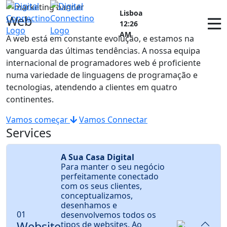
Lisboa
×
Web
12:26
AM
A web está em constante evolução, e estamos na
vanguarda das últimas tendências. A nossa equipa
internacional de programadores web é proficiente
numa variedade de linguagens de programação e
tecnologias, atendendo a clientes em quatro
continentes.
Vamos começar
Vamos Connectar
Services
A Sua Casa Digital
Para manter o seu negócio
perfeitamente conectado
com os seus clientes,
conceptualizamos,
desenhamos e
01
desenvolvemos todos os
Website
tipos de websites. Ao