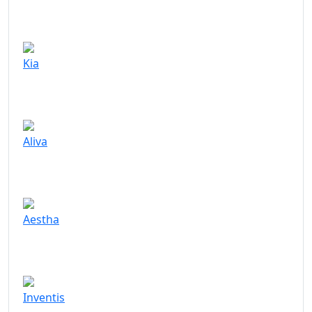
Kia
Aliva
Aestha
Inventis