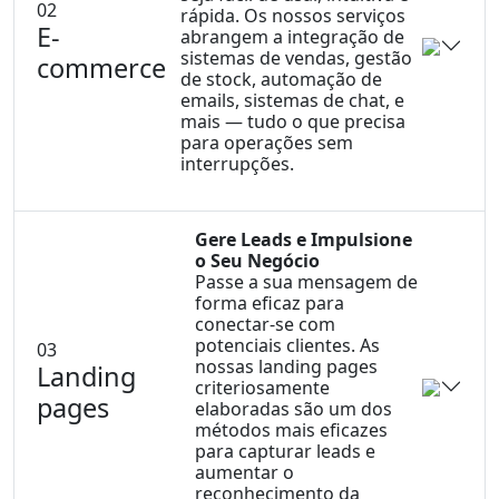
02
rápida. Os nossos serviços
E-
abrangem a integração de
sistemas de vendas, gestão
commerce
de stock, automação de
emails, sistemas de chat, e
mais — tudo o que precisa
para operações sem
interrupções.
Servi
Co
Ma
Gere Leads e Impulsione
o Seu Negócio
Di
Passe a sua mensagem de
W
forma eficaz para
conectar-se com
De
potenciais clientes. As
03
Co
nossas landing pages
Landing
Ma
criteriosamente
pages
elaboradas são um dos
Sobre
métodos mais eficazes
Clien
para capturar leads e
aumentar o
Blog
reconhecimento da