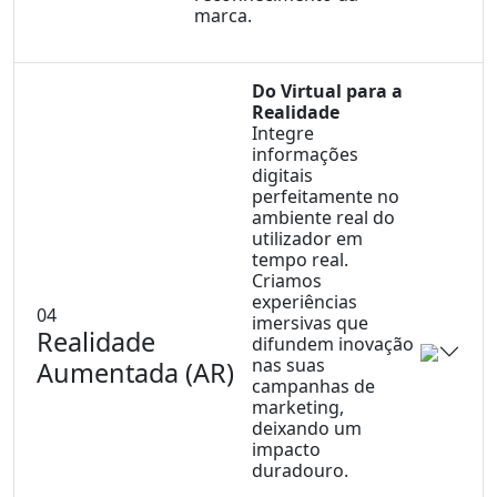
Conta
marca.
Do Virtual para a
Realidade
Integre
informações
digitais
perfeitamente no
ambiente real do
utilizador em
tempo real.
Criamos
experiências
04
imersivas que
Realidade
difundem inovação
nas suas
Aumentada (AR)
campanhas de
marketing,
deixando um
impacto
duradouro.