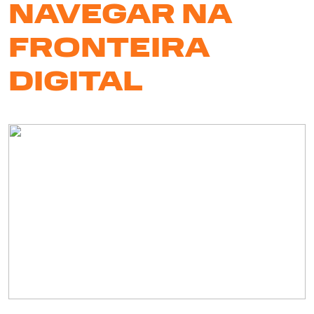
NAVEGAR NA
FRONTEIRA
DIGITAL
Serv
So
N
Clie