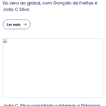
Do zero ao global, com Gonçalo de Freitas e
João C Silva
Bl
Cont
Ler mais
E
João C. Silva convidado a integrar a Diáspora