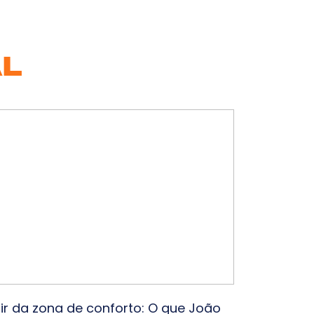
Cl
AL
Co
ir da zona de conforto: O que João