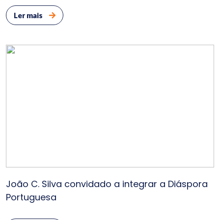
Ler mais
Serv
So
N
Clie
Bl
Cont
João C. Silva convidado a integrar a Diáspora
Portuguesa