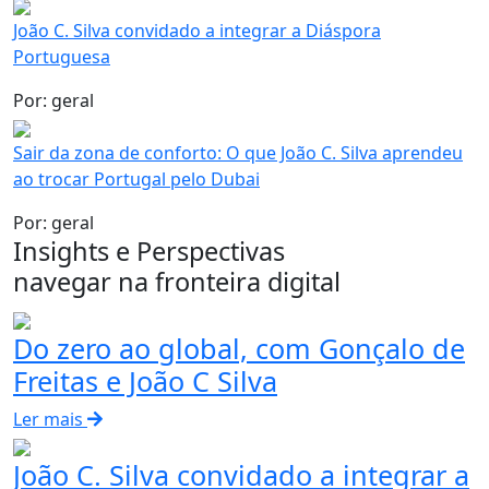
João C. Silva convidado a integrar a Diáspora
Portuguesa
Por: geral
Sair da zona de conforto: O que João C. Silva aprendeu
Servi
ao trocar Portugal pelo Dubai
Co
Ma
Por: geral
Insights e Perspectivas
Di
navegar na fronteira digital
W
De
Co
Do zero ao global, com Gonçalo de
Ma
Freitas e João C Silva
Sobre
Ler mais
Clien
Blog
João C. Silva convidado a integrar a