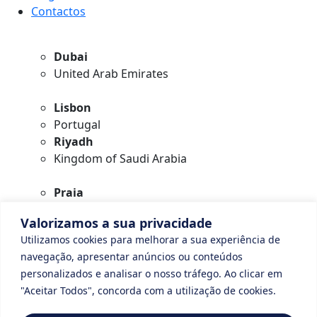
Contactos
Dubai
United Arab Emirates
Lisbon
Portugal
Riyadh
Kingdom of Saudi Arabia
Praia
Cape Verde
Valorizamos a sua privacidade
Utilizamos cookies para melhorar a sua experiência de
geral@digitalconnection.pt
navegação, apresentar anúncios ou conteúdos
+351 913 988 058
personalizados e analisar o nosso tráfego. Ao clicar em
+351 927 277 523
"Aceitar Todos", concorda com a utilização de cookies.