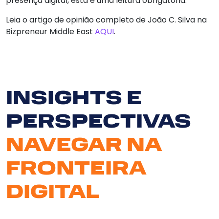
presença digital, esta é uma leitura obrigatória.
Leia o artigo de opinião completo de João C. Silva na
Bizpreneur Middle East
AQUI
.
Serv
INSIGHTS E
PERSPECTIVAS
So
NAVEGAR NA
N
FRONTEIRA
Clie
DIGITAL
Bl