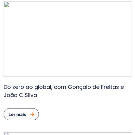
Cont
E
Do zero ao global, com Gonçalo de Freitas e
João C Silva
Ler mais