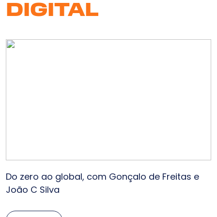
DIGITAL
Serv
So
N
Clie
Bl
Cont
Do zero ao global, com Gonçalo de Freitas e
João C Silva